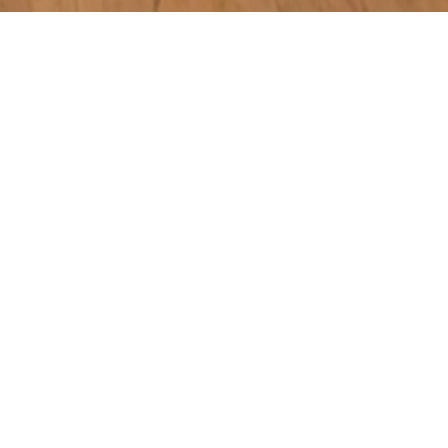
Handcrafted
Masterpieces
DREIKANT OG
Schifferplatz 3
5400 Hallein
Web: www.dreikant.at
E-Mail: office@dreikant.at
Tel.: +43 6245 20709